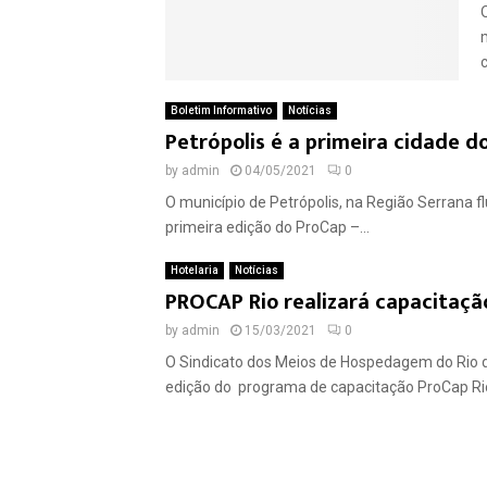
Boletim Informativo
Notícias
Petrópolis é a primeira cidade d
by
admin
04/05/2021
0
O município de Petrópolis, na Região Serrana f
primeira edição do ProCap –...
Hotelaria
Notícias
PROCAP Rio realizará capacitação
by
admin
15/03/2021
0
O Sindicato dos Meios de Hospedagem do Rio de 
edição do programa de capacitação ProCap Rio,