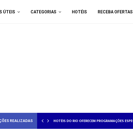
S ÚTEIS
CATEGORIAS
HOTÉIS
RECEBA OFERTAS
HOTÉISRIO REALIZA CICLO DE SEMINÁRIOS SOB
HOTÉIS DO RIO OFERECEM PROGRAMAÇÕES E
ÇÕES REALIZADAS