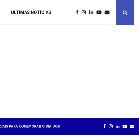
ULTIMAS NOTÍCIAS
RE RELAÇÕES DE TRABALHO NA HOTELARIA
SPECIAIS PARA COMEMORAR O DIA DOS NAMORADOS
HOTÉISR
FACEBOOK
INSTAGRAM
LINKEDIN
YOUT
EM