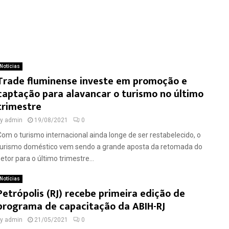
Notícias
Trade fluminense investe em promoção e
captação para alavancar o turismo no último
trimestre
by
admin
19/08/2021
0
Com o turismo internacional ainda longe de ser restabelecido, o
turismo doméstico vem sendo a grande aposta da retomada do
etor para o último trimestre...
Notícias
Petrópolis (RJ) recebe primeira edição de
programa de capacitação da ABIH-RJ
by
admin
21/05/2021
0