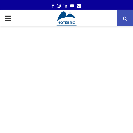
FACEBOOK
INSTAGRAM
LINKEDIN
YOUTUBE
EMAIL
PRIMARY
MENU