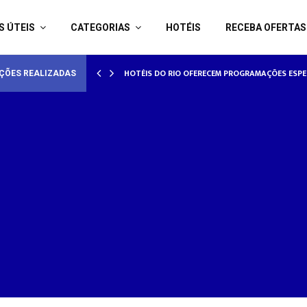
S ÚTEIS
CATEGORIAS
HOTÉIS
RECEBA OFERTAS
HOTÉISRIO REALIZA CICLO DE SEMINÁRIOS SOB
HOTÉIS DO RIO OFERECEM PROGRAMAÇÕES E
ÇÕES REALIZADAS