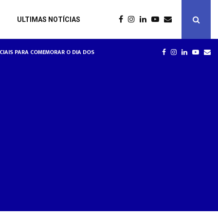
ULTIMAS NOTÍCIAS
RE RELAÇÕES DE TRABALHO NA HOTELARIA
SPECIAIS PARA COMEMORAR O DIA DOS NAMORADOS
HOTÉIS
FACEBOOK
INSTAGRAM
LINKEDIN
YOUT
EM