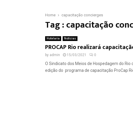
Home
capacitação concierges
Tag : capacitação con
Hotelaria
Notícias
PROCAP Rio realizará capacitação
by
admin
15/03/2021
0
O Sindicato dos Meios de Hospedagem do Rio de 
edição do programa de capacitação ProCap Rio,