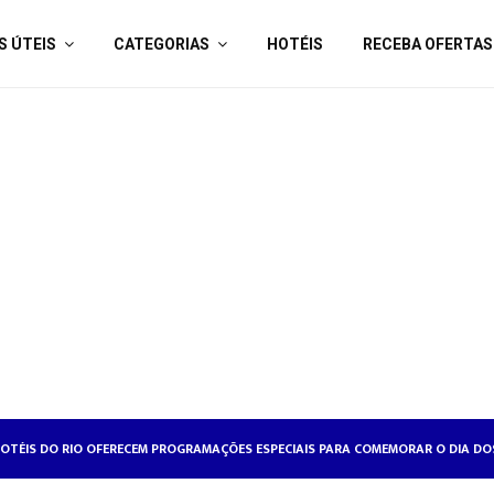
S ÚTEIS
CATEGORIAS
HOTÉIS
RECEBA OFERTAS
OTÉISRIO REALIZA CICLO DE SEMINÁRIOS SOBRE RELAÇÕES DE TRABALHO NA HO
HOTÉIS DO RIO OFERECEM PROGRAMAÇÕES ESPECIAIS PARA COMEMORAR O DI