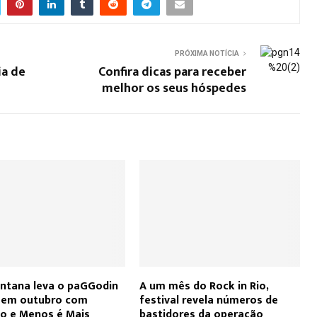
PRÓXIMA NOTÍCIA
ia de
Confira dicas para receber
melhor os seus hóspedes
ntana leva o paGGodin
A um mês do Rock in Rio,
o em outubro com
festival revela números de
ho e Menos é Mais
bastidores da operação