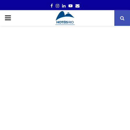
FACEBOOK
INSTAGRAM
LINKEDIN
YOUTUBE
EMAIL
PRIMARY
MENU