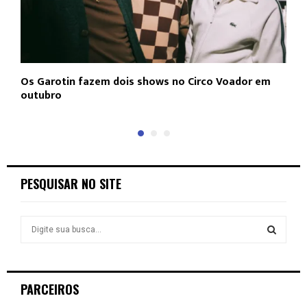
Os Garotin fazem dois shows no Circo Voador em
L
outubro
c
PESQUISAR NO SITE
S
e
a
S
r
c
E
PARCEIROS
h