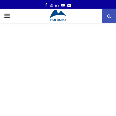
FACEBOOK
INSTAGRAM
LINKEDIN
YOUTUBE
EMAIL
PRIMARY
MENU