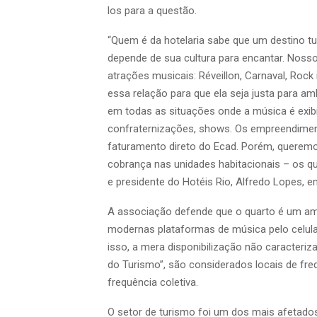
los para a questão.
“Quem é da hotelaria sabe que um destino tu
depende de sua cultura para encantar. Noss
atrações musicais: Réveillon, Carnaval, Roc
essa relação para que ela seja justa para 
em todas as situações onde a música é exibi
confraternizações, shows. Os empreendimen
faturamento direto do Ecad. Porém, queremo
cobrança nas unidades habitacionais – os q
e presidente do Hotéis Rio, Alfredo Lopes, 
A associação defende que o quarto é um amb
modernas plataformas de música pelo celular
isso, a mera disponibilização não caracteriza
do Turismo”, são considerados locais de fre
frequência coletiva.
O setor de turismo foi um dos mais afetado