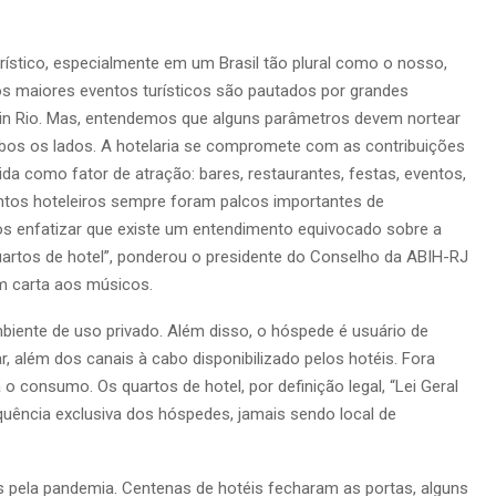
rístico, especialmente em um Brasil tão plural como o nosso,
os maiores eventos turísticos são pautados por grandes
k in Rio. Mas, entendemos que alguns parâmetros devem nortear
ambos os lados. A hotelaria se compromete com as contribuições
da como fator de atração: bares, restaurantes, festas, eventos,
tos hoteleiros sempre foram palcos importantes de
s enfatizar que existe um entendimento equivocado sobre a
uartos de hotel”, ponderou o presidente do Conselho da ABIH-RJ
em carta aos músicos.
iente de uso privado. Além disso, o hóspede é usuário de
, além dos canais à cabo disponibilizado pelos hotéis. Fora
 o consumo. Os quartos de hotel, por definição legal, “Lei Geral
quência exclusiva dos hóspedes, jamais sendo local de
s pela pandemia. Centenas de hotéis fecharam as portas, alguns