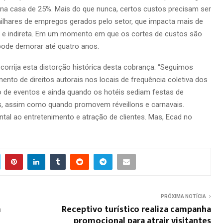
na casa de 25%. Mais do que nunca, certos custos precisam ser
hares de empregos gerados pelo setor, que impacta mais de
 e indireta. Em um momento em que os cortes de custos são
pode demorar até quatro anos.
orrija esta distorção histórica desta cobrança. “Seguimos
o de direitos autorais nos locais de frequência coletiva dos
ão de eventos e ainda quando os hotéis sediam festas de
s, assim como quando promovem réveillons e carnavais.
tal ao entretenimento e atração de clientes. Mas, Ecad no
PRÓXIMA NOTÍCIA
m
Receptivo turístico realiza campanha
promocional para atrair visitantes