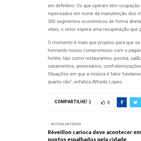
em definitivo. Os que operam têm ocupação 
repensados em nome da manutenção dos mil
500 segmentos econômicos de forma direta
vitais, o setor espera uma recuperação que 
O momento é mais que propício para que se c
honrando nosso compromisso com o pagament
hotéis, tais como restaurantes, piscina, sal
casamentos, aniversários, confraternizaçõe
Situações em que a música é fator fundamen
quarto não”, enfatiza Alfredo Lopes.
COMPARTILHE! :)
0
NOTÍCIA ANTERIOR
Réveillon carioca deve acontecer e
pontos espalhados pela cidade