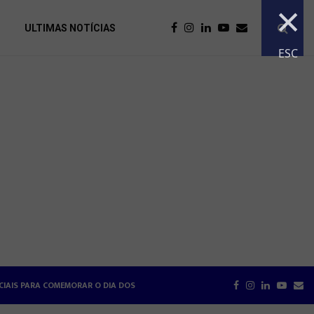
×
ULTIMAS NOTÍCIAS
ESC
ECIAIS PARA COMEMORAR O DIA DOS NAMORADOS
BRE RELAÇÕES DE TRABALHO NA HOTELARIA
HOTÉISR
FACEBOOK
INSTAGRAM
LINKEDIN
YOUT
EM