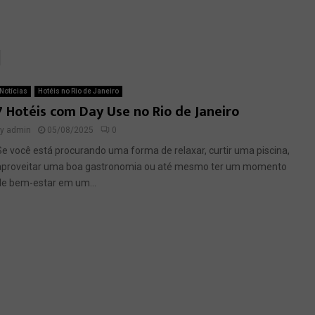
l
Notícias
Hotéis no Rio de Janeiro
7 Hotéis com Day Use no Rio de Janeiro
by
admin
05/08/2025
0
Se você está procurando uma forma de relaxar, curtir uma piscina,
aproveitar uma boa gastronomia ou até mesmo ter um momento
de bem-estar em um...