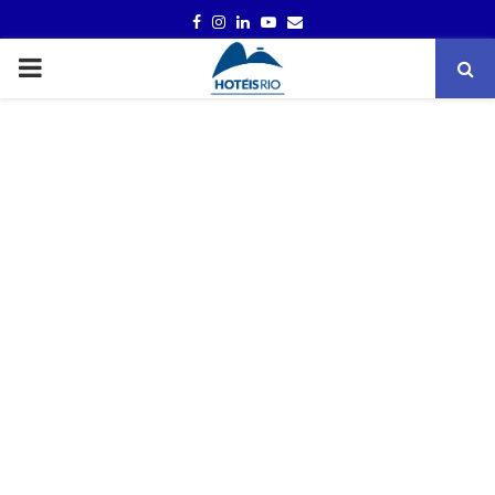
FACEBOOK
INSTAGRAM
LINKEDIN
YOUTUBE
EMAIL
PRIMARY
MENU