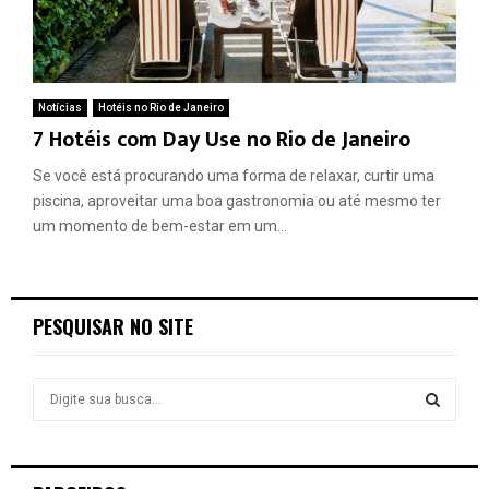
Notícias
Hotéis no Rio de Janeiro
7 Hotéis com Day Use no Rio de Janeiro
Se você está procurando uma forma de relaxar, curtir uma
piscina, aproveitar uma boa gastronomia ou até mesmo ter
um momento de bem-estar em um...
PESQUISAR NO SITE
S
e
a
S
r
c
E