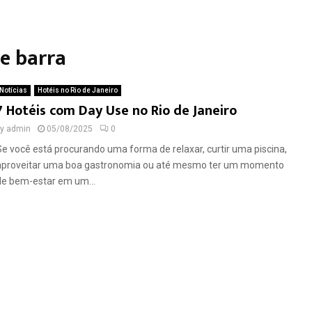
se barra
Notícias
Hotéis no Rio de Janeiro
7 Hotéis com Day Use no Rio de Janeiro
by
admin
05/08/2025
0
Se você está procurando uma forma de relaxar, curtir uma piscina,
aproveitar uma boa gastronomia ou até mesmo ter um momento
de bem-estar em um...