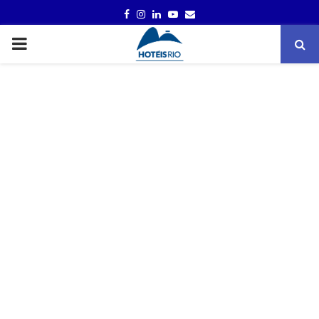
FACEBOOK
INSTAGRAM
LINKEDIN
YOUTUBE
EMAIL
PRIMARY
MENU