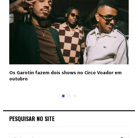
Os Garotin fazem dois shows no Circo Voador em
L
outubro
c
PESQUISAR NO SITE
S