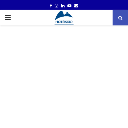
FACEBOOK
INSTAGRAM
LINKEDIN
YOUTUBE
EMAIL
PRIMARY
MENU