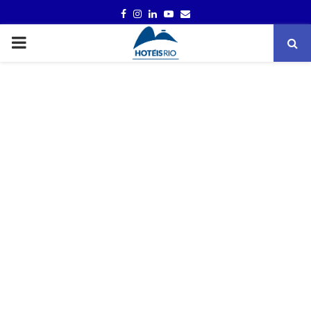
FACEBOOK
INSTAGRAM
LINKEDIN
YOUTUBE
EMAIL
PRIMARY
MENU