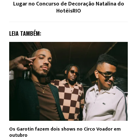
Lugar no Concurso de Decoração Natalina do
HotéisRIO
LEIA TAMBÉM:
Os Garotin fazem dois shows no Circo Voador em
L
outubro
c