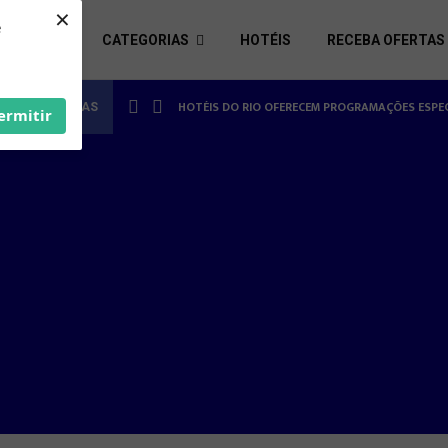
×
e
S ÚTEIS
CATEGORIAS
HOTÉIS
RECEBA OFERTAS
MORADOS
HOTÉISRIO REALIZA CICLO DE SEMINÁRIOS SOBR
ES REALIZADAS
ermitir