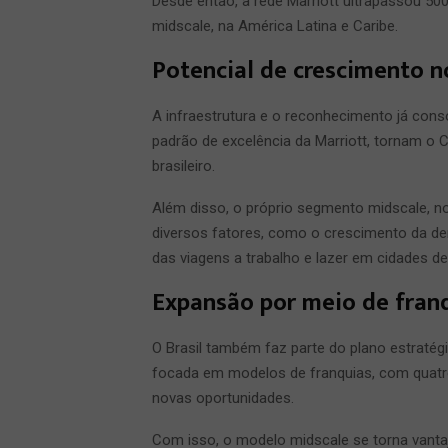
Desde então, a rede Marriott ultrapassou 50
midscale, na América Latina e Caribe.
Potencial de crescimento n
A infraestrutura e o reconhecimento já cons
padrão de excelência da Marriott, tornam o 
brasileiro.
Além disso, o próprio segmento midscale, no 
diversos fatores, como o crescimento da d
das viagens a trabalho e lazer em cidades d
Expansão por meio de fran
O Brasil também faz parte do plano estratégi
focada em modelos de franquias, com quat
novas oportunidades.
Com isso, o modelo midscale se torna vant