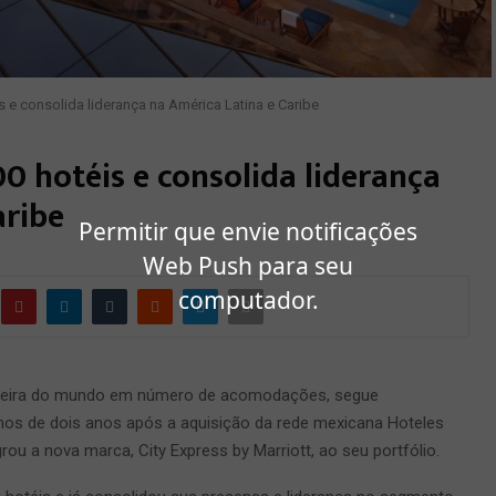
is e consolida liderança na América Latina e Caribe
0 hotéis e consolida liderança
aribe
Permitir que envie notificações
Web Push para seu
computador.
oteleira do mundo em número de acomodações, segue
os de dois anos após a aquisição da rede mexicana Hoteles
rou a nova marca, City Express by Marriott, ao seu portfólio.