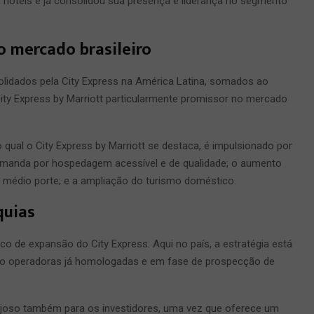
0 hotéis e já consolidou sua presença e liderança no segmento
o mercado brasileiro
olidados pela City Express na América Latina, somados ao
City Express by Marriott particularmente promissor no mercado
qual o City Express by Marriott se destaca, é impulsionado por
emanda por hospedagem acessível e de qualidade; o aumento
e médio porte; e a ampliação do turismo doméstico.
quias
co de expansão do City Express. Aqui no país, a estratégia está
ro operadoras já homologadas e em fase de prospecção de
ajoso também para os investidores, uma vez que oferece um