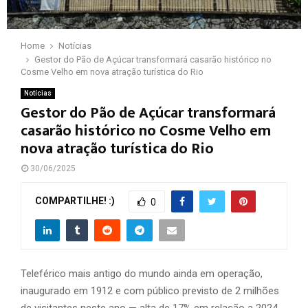
Home
Notícias
Gestor do Pão de Açúcar transformará casarão histórico no
Cosme Velho em nova atração turística do Rio
Notícias
Gestor do Pão de Açúcar transformará
casarão histórico no Cosme Velho em
nova atração turística do Rio
30/06/2025
COMPARTILHE! :)
0
Teleférico mais antigo do mundo ainda em operação,
inaugurado em 1912 e com público previsto de 2 milhões
de visitantes neste ano — alta de 17% em relação a 2024