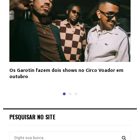
Os Garotin fazem dois shows no Circo Voador em
L
outubro
c
PESQUISAR NO SITE
S