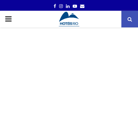
FACEBOOK
INSTAGRAM
LINKEDIN
YOUTUBE
EMAIL
PRIMARY
MENU