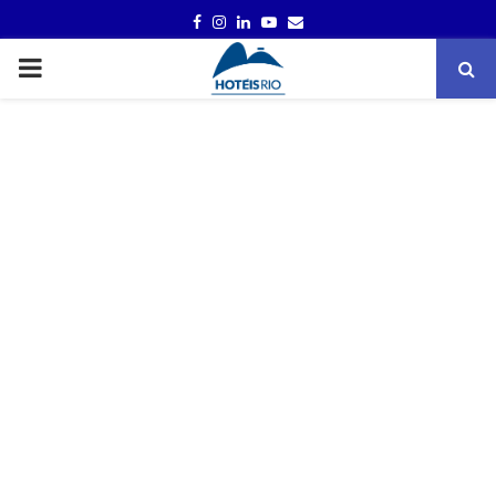
FACEBOOK
INSTAGRAM
LINKEDIN
YOUTUBE
EMAIL
PRIMARY
MENU