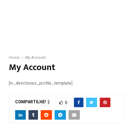
Home
My Account
My Account
[iv_directories_profile_template]
COMPARTILHE! :)
0