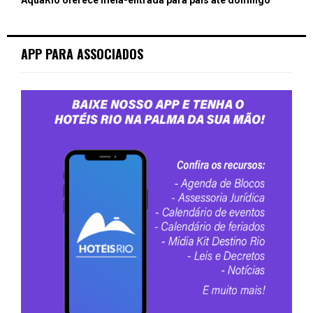
AquaRio oferece meia-entrada para pais até domingo
APP PARA ASSOCIADOS