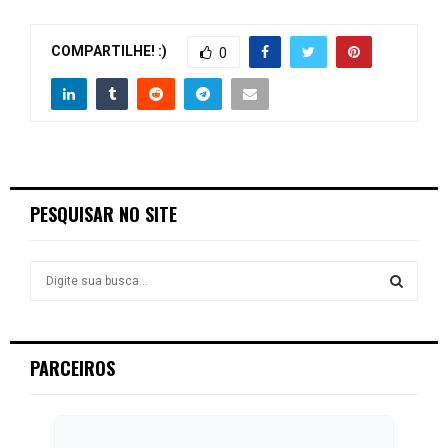
COMPARTILHE! :)
0
PESQUISAR NO SITE
S
e
a
S
r
c
E
PARCEIROS
h
f
A
o
r
R