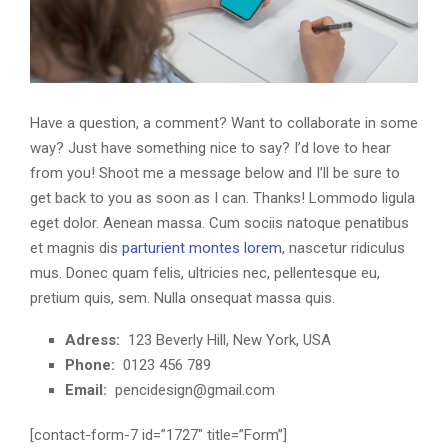
Have a question, a comment? Want to collaborate in some
way? Just have something nice to say? I’d love to hear
from you! Shoot me a message below and I’ll be sure to
get back to you as soon as I can. Thanks! Lommodo ligula
eget dolor. Aenean massa. Cum sociis natoque penatibus
et magnis dis
parturient montes lorem
, nascetur ridiculus
mus. Donec quam felis, ultricies nec, pellentesque eu,
pretium quis, sem. Nulla onsequat massa quis.
Adress:
123 Beverly Hill, New York, USA
Phone:
0123 456 789
Email:
pencidesign@gmail.com
[contact-form-7 id=”1727″ title=”Form”]