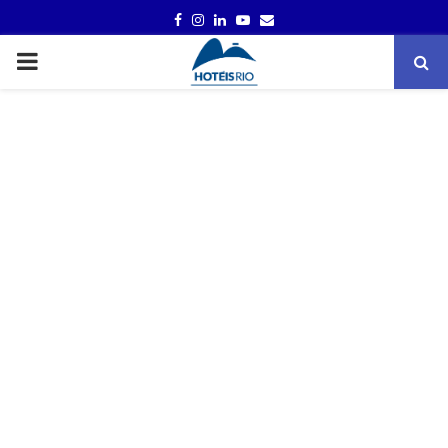
FACEBOOK
INSTAGRAM
LINKEDIN
YOUTUBE
EMAIL
PRIMARY
MENU