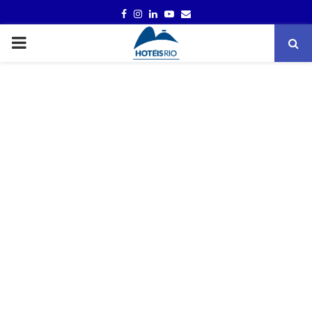
FACEBOOK
INSTAGRAM
LINKEDIN
YOUTUBE
EMAIL
PRIMARY
MENU