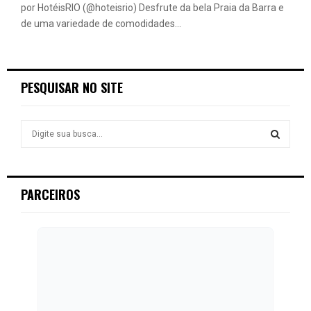
por HotéisRIO (@hoteisrio) Desfrute da bela Praia da Barra e
de uma variedade de comodidades...
PESQUISAR NO SITE
S
e
a
S
r
c
E
PARCEIROS
h
f
A
o
r
R
:
C
H