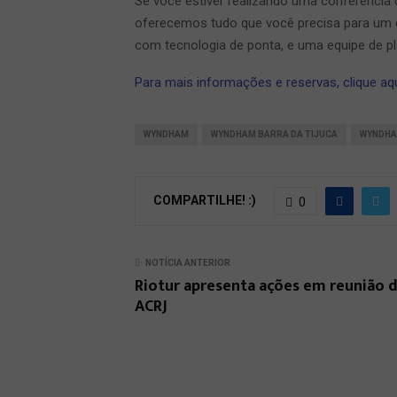
Se você estiver realizando uma conferênc
oferecemos tudo que você precisa para um
com tecnologia de ponta, e uma equipe de pl
Para mais informações e reservas, clique aqui
WYNDHAM
WYNDHAM BARRA DA TIJUCA
WYNDHA
COMPARTILHE! :)
0
NOTÍCIA ANTERIOR
Riotur apresenta ações em reunião 
ACRJ