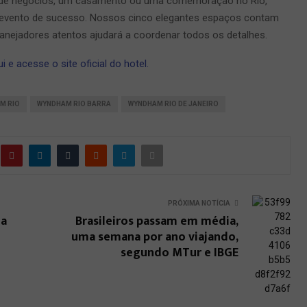
ia de negócios, um casamento ou uma comemoração no Rio,
 evento de sucesso. Nossos cinco elegantes espaços contam
anejadores atentos ajudará a coordenar todos os detalhes.
 e acesse o site oficial do hotel.
M RIO
WYNDHAM RIO BARRA
WYNDHAM RIO DE JANEIRO
PRÓXIMA NOTÍCIA
da
Brasileiros passam em média,
uma semana por ano viajando,
segundo MTur e IBGE