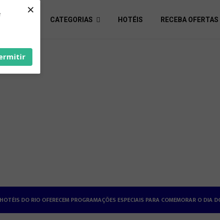
×
e
S ÚTEIS
CATEGORIAS
HOTÉIS
RECEBA OFERTAS
ermitir
HOTÉISRIO REALIZA CICLO DE SEMINÁRIOS SOBRE RELAÇÕES DE TRABALHO NA H