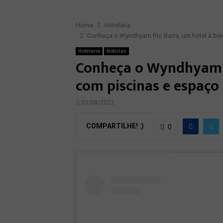
Home
Hotelaria
Conheça o Wyndhyam Rio Barra, um hotel à beir
Hotelaria
Notícias
Conheça o Wyndhyam R
com piscinas e espaço
03/08/2022
COMPARTILHE! :)
0