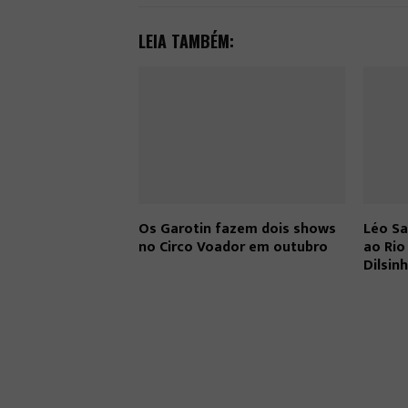
LEIA TAMBÉM:
Os Garotin fazem dois shows
Léo Sa
no Circo Voador em outubro
ao Ri
Dilsin