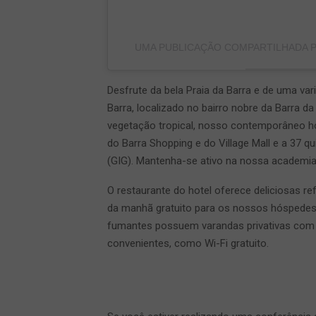
UMA PUBLICAÇÃO COMPARTILHADA PO
Desfrute da bela Praia da Barra e de uma v
Barra, localizado no bairro nobre da Barra d
vegetação tropical, nosso contemporâneo hot
do Barra Shopping e do Village Mall e a 37 
(GIG). Mantenha-se ativo na nossa academia
O restaurante do hotel oferece deliciosas 
da manhã gratuito para os nossos hóspede
fumantes possuem varandas privativas com 
convenientes, como Wi-Fi gratuito.