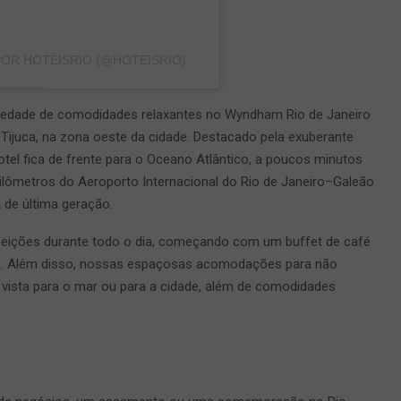
R HOTÉISRIO (@HOTEISRIO)
ariedade de comodidades relaxantes no Wyndham Rio de Janeiro
a Tijuca, na zona oeste da cidade. Destacado pela exuberante
el fica de frente para o Oceano Atlântico, a poucos minutos
quilômetros do Aeroporto Internacional do Rio de Janeiro–Galeão
 de última geração.
refeições durante todo o dia, começando com um buffet de café
s. Além disso, nossas espaçosas acomodações para não
vista para o mar ou para a cidade, além de comodidades