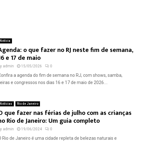
Notícia
Agenda: o que fazer no RJ neste fim de semana,
16 e 17 de maio
by
admin
15/05/2026
0
Confira a agenda do fim de semana no RJ, com shows, samba,
feiras e congressos nos dias 16 e 17 de maio de 2026....
Notícias
Rio de Janeiro
O que fazer nas férias de julho com as crianças
no Rio de Janeiro: Um guia completo
by
admin
19/06/2024
0
O Rio de Janeiro é uma cidade repleta de belezas naturais e