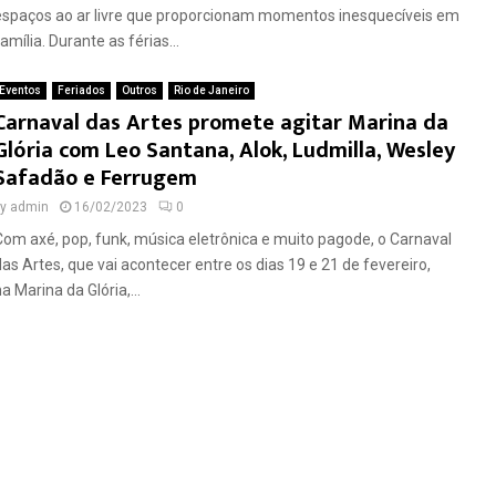
espaços ao ar livre que proporcionam momentos inesquecíveis em
amília. Durante as férias...
Eventos
Feriados
Outros
Rio de Janeiro
Carnaval das Artes promete agitar Marina da
Glória com Leo Santana, Alok, Ludmilla, Wesley
Safadão e Ferrugem
by
admin
16/02/2023
0
Com axé, pop, funk, música eletrônica e muito pagode, o Carnaval
das Artes, que vai acontecer entre os dias 19 e 21 de fevereiro,
a Marina da Glória,...