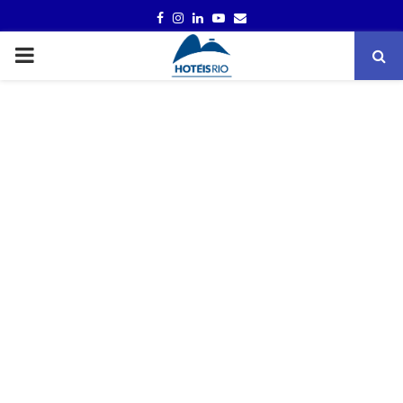
FACEBOOK
INSTAGRAM
LINKEDIN
YOUTUBE
EMAIL
PRIMARY
MENU