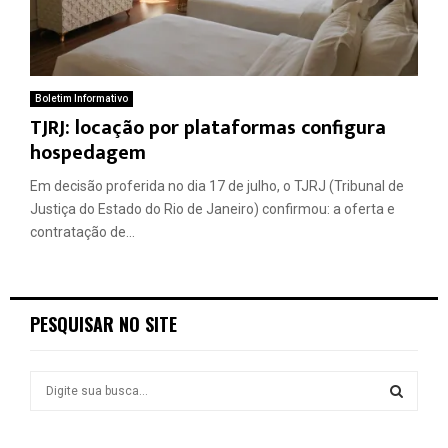
Boletim Informativo
TJRJ: locação por plataformas configura
hospedagem
Em decisão proferida no dia 17 de julho, o TJRJ (Tribunal de
Justiça do Estado do Rio de Janeiro) confirmou: a oferta e
contratação de...
PESQUISAR NO SITE
S
e
a
S
r