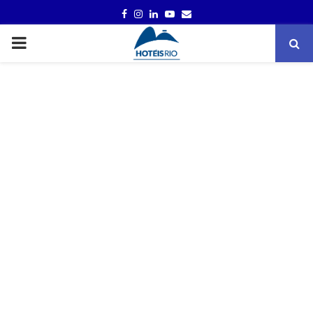
FACEBOOK
INSTAGRAM
LINKEDIN
YOUTUBE
EMAIL
PRIMARY
MENU