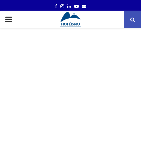
FACEBOOK
INSTAGRAM
LINKEDIN
YOUTUBE
EMAIL
PRIMARY
MENU