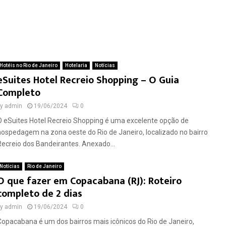
Hotéis no Rio de Janeiro
Hotelaria
Notícias
eSuites Hotel Recreio Shopping – O Guia
Completo
by
admin
19/06/2024
0
O eSuites Hotel Recreio Shopping é uma excelente opção de
hospedagem na zona oeste do Rio de Janeiro, localizado no bairro
Recreio dos Bandeirantes. Anexado...
Notícias
Rio de Janeiro
O que fazer em Copacabana (RJ): Roteiro
completo de 2 dias
by
admin
19/06/2024
0
Copacabana é um dos bairros mais icônicos do Rio de Janeiro,