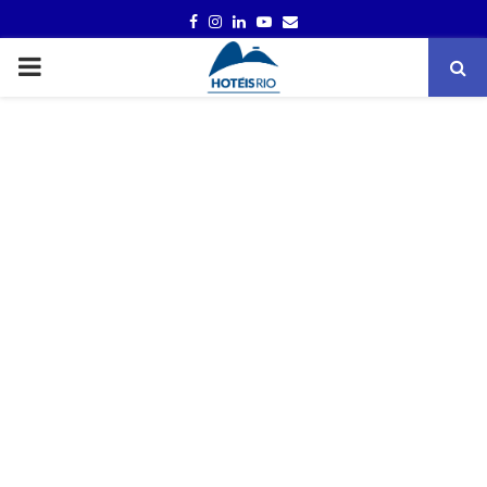
FACEBOOK
INSTAGRAM
LINKEDIN
YOUTUBE
EMAIL
PRIMARY
MENU