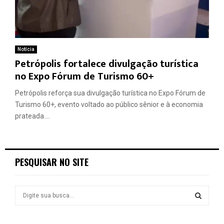
Notícia
Petrópolis fortalece divulgação turística
no Expo Fórum de Turismo 60+
Petrópolis reforça sua divulgação turística no Expo Fórum de
Turismo 60+, evento voltado ao público sênior e à economia
prateada....
PESQUISAR NO SITE
S
e
a
S
r