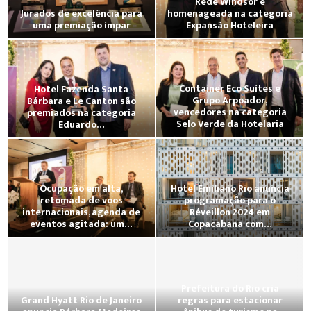
Rede Windsor é
Jurados de excelência para
homenageada na categoria
uma premiação ímpar
Expansão Hoteleira
Container Eco Suítes e
Hotel Fazenda Santa
Grupo Arpoador,
Bárbara e Le Canton são
vencedores na categoria
premiados na categoria
Selo Verde da Hotelaria
Eduardo…
Ocupação em alta,
Hotel Emiliano Rio anuncia
retomada de voos
programação para o
internacionais, agenda de
Réveillon 2024 em
eventos agitada: um…
Copacabana com…
Prefeitura do Rio cria
Grand Hyatt Rio de Janeiro
regras para estacionar