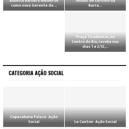
anuncia Bárbara Medeiros
ônibus de turismo na
como nova Gerente de…
Barra…
Praça Tiradentes, no
Centro do Rio, recebe nos
dias 1 e 2/12,…
CATEGORIA AÇÃO SOCIAL
Copacabana Palace- Ação
Social
Le Canton- Ação Social