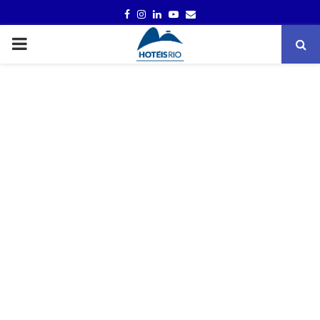
FACEBOOK
INSTAGRAM
LINKEDIN
YOUTUBE
EMAIL
PRIMARY
MENU