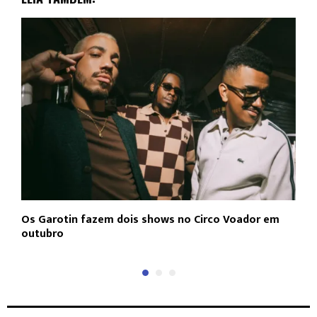
Os Garotin fazem dois shows no Circo Voador em
L
outubro
c