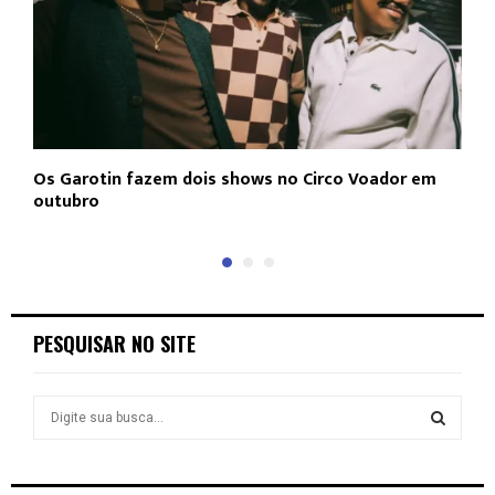
Os Garotin fazem dois shows no Circo Voador em
L
outubro
c
PESQUISAR NO SITE
S
e
a
S
r