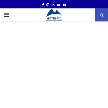
FACEBOOK
INSTAGRAM
LINKEDIN
YOUTUBE
EMAIL
PRIMARY
MENU