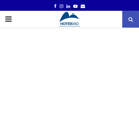
FACEBOOK
INSTAGRAM
LINKEDIN
YOUTUBE
EMAIL
PRIMARY
MENU