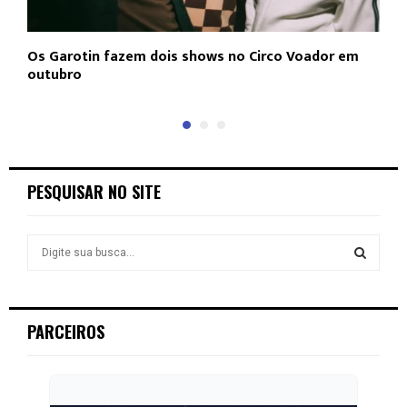
Os Garotin fazem dois shows no Circo Voador em
L
outubro
c
PESQUISAR NO SITE
S
e
a
S
r
c
E
PARCEIROS
h
f
A
o
r
R