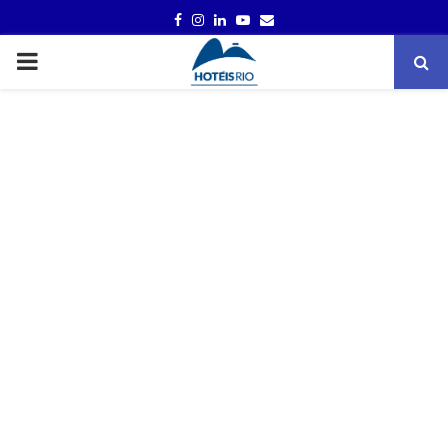
FACEBOOK
INSTAGRAM
LINKEDIN
YOUTUBE
EMAIL
PRIMARY
MENU