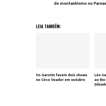
de montanhismo no Parna
LEIA TAMBÉM:
Os Garotin fazem dois shows
Léo Sa
no Circo Voador em outubro
ao Ri
Dilsin