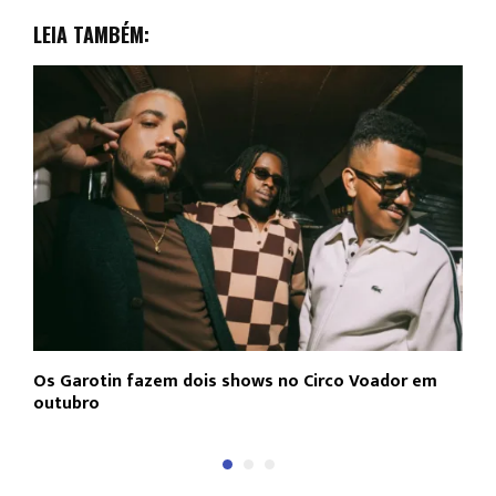
LEIA TAMBÉM:
Os Garotin fazem dois shows no Circo Voador em
L
outubro
c