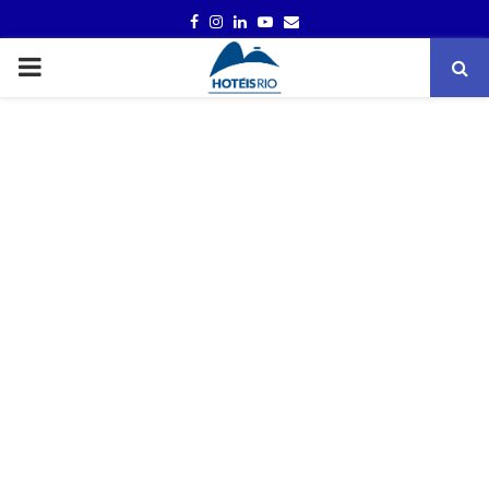
FACEBOOK
INSTAGRAM
LINKEDIN
YOUTUBE
EMAIL
PRIMARY
MENU