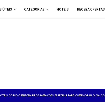
S ÚTEIS
CATEGORIAS
HOTÉIS
RECEBA OFERTAS
OTÉISRIO REALIZA CICLO DE SEMINÁRIOS SOBRE RELAÇÕES DE TRABALHO NA HO