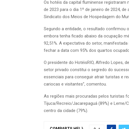
Os hotéis da capital fluminense registraram
de 2023 para o dia 1º de janeiro de 2024, de
Sindicato dos Meios de Hospedagem do Munic
Segundo a entidade, o resultado confirmou 
embora tenha ficado abaixo da ocupação médi
92,51%. A expectativa do setor, manifestada 
fechar a data com 95% dos quartos ocupado
O presidente do HotéisRIO, Alfredo Lopes, d
setor privado constitui o segredo do suces
essenciais para conseguir atrair turistas e r
cariocas e visitantes”, comentou.
As regiões mais procuradas pelos turistas 
Tijuca/Recreio/Jacarepaguá (89%) e Leme/
centro da cidade (79%).
COMPARTILHE! :)