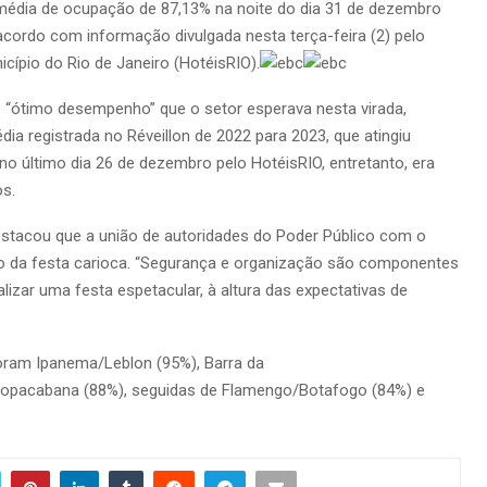
 média de ocupação de 87,13% na noite do dia 31 de dezembro
 acordo com informação divulgada nesta terça-feira (2) pelo
ípio do Rio de Janeiro (HotéisRIO).
o “ótimo desempenho” que o setor esperava nesta virada,
a registrada no Réveillon de 2022 para 2023, que atingiu
no último dia 26 de dezembro pelo HotéisRIO, entretanto, era
s.
estacou que a união de autoridades do Poder Público com o
so da festa carioca. “Segurança e organização são componentes
ealizar uma festa espetacular, à altura das expectativas de
foram Ipanema/Leblon (95%), Barra da
Copacabana (88%), seguidas de Flamengo/Botafogo (84%) e