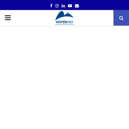
FACEBOOK
INSTAGRAM
LINKEDIN
YOUTUBE
EMAIL
PRIMARY
MENU