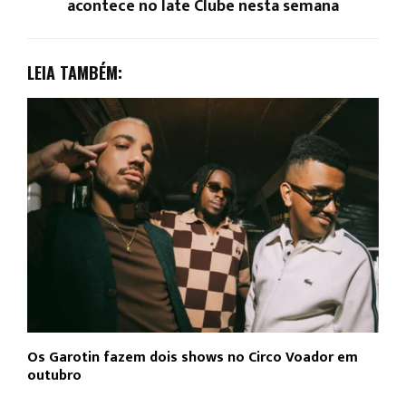
acontece no Iate Clube nesta semana
LEIA TAMBÉM:
Os Garotin fazem dois shows no Circo Voador em
L
outubro
c