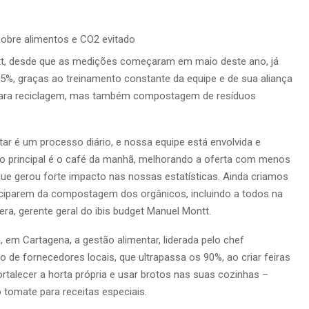
 sobre alimentos e CO2 evitado
ntt, desde que as medições começaram em maio deste ano, já
5%, graças ao treinamento constante da equipe e de sua aliança
 para reciclagem, mas também compostagem de resíduos
r é um processo diário, e nossa equipe está envolvida e
 principal é o café da manhã, melhorando a oferta com menos
ue gerou forte impacto nas nossas estatísticas. Ainda criamos
iparem da compostagem dos orgânicos, incluindo a todos na
ra, gerente geral do ibis budget Manuel Montt.
, em Cartagena, a gestão alimentar, liderada pelo chef
o de fornecedores locais, que ultrapassa os 90%, ao criar feiras
talecer a horta própria e usar brotos nas suas cozinhas –
o tomate para receitas especiais.