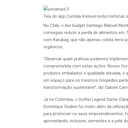
Tela do app Comida Invísivel inclui métricas
No Chile, o ibis budget Santiago Manuel Mo
conseguiu reduzir a perda de alimentos em 7
com Karubag, que não apenas coleta itens
orgânicos.
“Observar quais práticas podemos implementa
comprometida com estas ações. Nosso foco
produtos embalados e qualidade elevada, o q
um espaço para os mesmos hóspedes partic
transformação sustentável”, diz Gabriel Came
Já na Colômbia, o Sofitel Legend Santa Clara
Dominique Oudine foi muito além da utilizaçã
para promover os seus empreendimentos, for
aproveitando, inclusive, sementes e a pele d