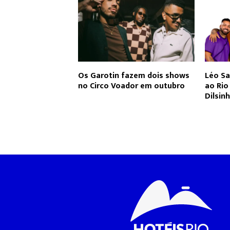
Os Garotin fazem dois shows
Léo Sa
no Circo Voador em outubro
ao Ri
Dilsin