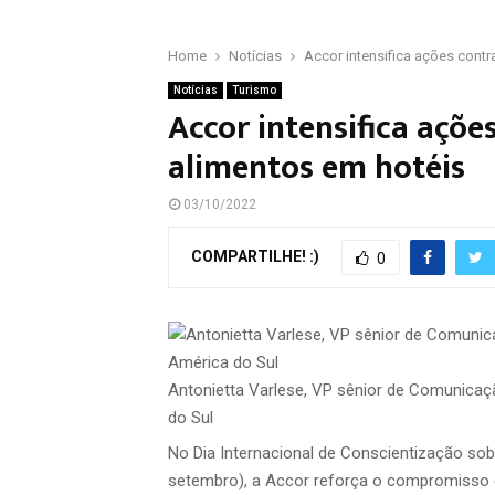
Home
Notícias
Accor intensifica ações contr
Notícias
Turismo
Accor intensifica açõe
alimentos em hotéis
03/10/2022
COMPARTILHE! :)
0
Antonietta Varlese, VP sênior de Comunicaçã
do Sul
No Dia Internacional de Conscientização s
setembro), a Accor reforça o compromisso 