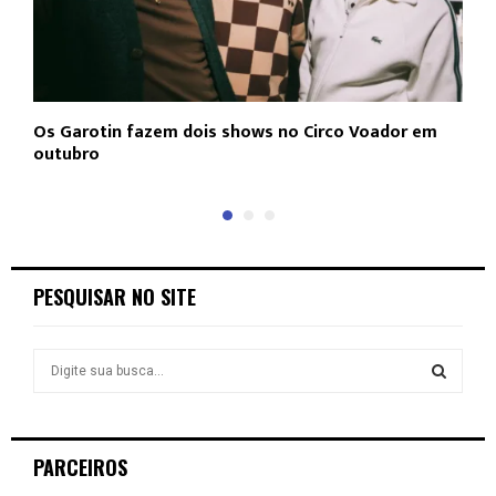
Os Garotin fazem dois shows no Circo Voador em
L
outubro
c
PESQUISAR NO SITE
S
e
a
S
r
c
E
PARCEIROS
h