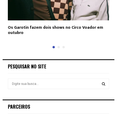
Os Garotin fazem dois shows no Circo Voador em
L
outubro
c
PESQUISAR NO SITE
S
e
a
S
r
c
E
PARCEIROS
h
f
A