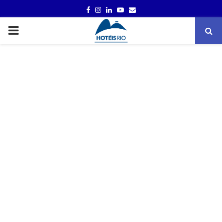
FACEBOOK
INSTAGRAM
LINKEDIN
YOUTUBE
EMAIL
PRIMARY
MENU