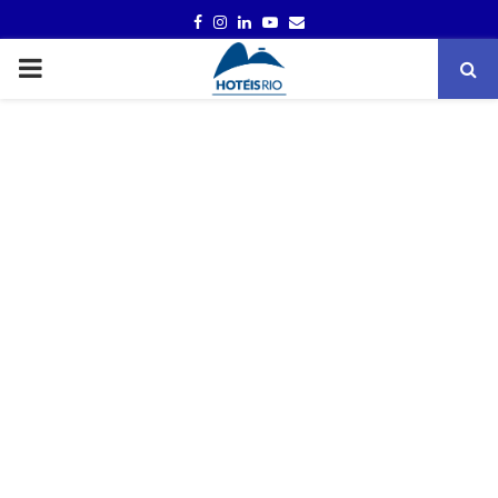
FACEBOOK
INSTAGRAM
LINKEDIN
YOUTUBE
EMAIL
PRIMARY
MENU