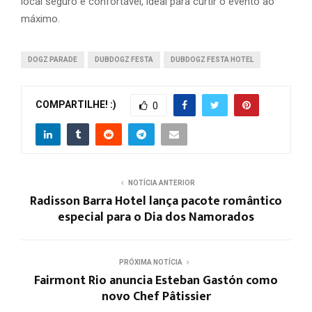
local seguro e confortável, ideal para curtir o evento ao
máximo.
DOGZ PARADE
DUBDOGZ FESTA
DUBDOGZ FESTA HOTEL
COMPARTILHE! :)
0
NOTÍCIA ANTERIOR
Radisson Barra Hotel lança pacote romântico
especial para o Dia dos Namorados
PRÓXIMA NOTÍCIA
Fairmont Rio anuncia Esteban Gastón como
novo Chef Pâtissier