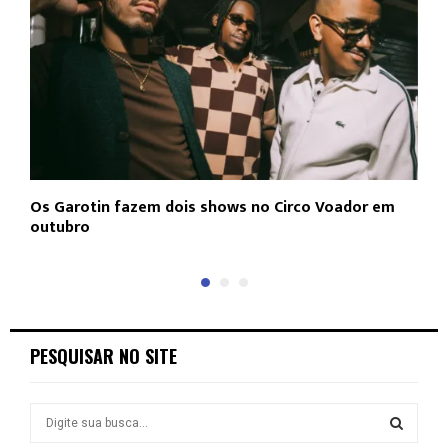
Os Garotin fazem dois shows no Circo Voador em
L
outubro
c
PESQUISAR NO SITE
S
e