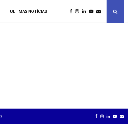
ULTIMAS NOTÍCIAS
TELARIA
HOTÉISRIO DEBATE ORDEM PÚBLICA EM E
FACEBOOK
INSTAGRAM
LINKEDIN
YOUT
EM