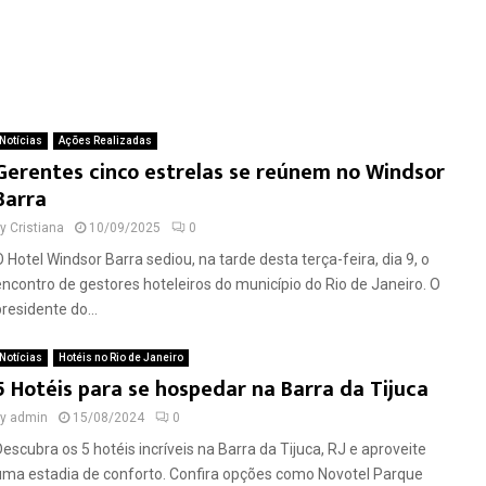
Notícias
Ações Realizadas
Gerentes cinco estrelas se reúnem no Windsor
Barra
by
Cristiana
10/09/2025
0
O Hotel Windsor Barra sediou, na tarde desta terça-feira, dia 9, o
encontro de gestores hoteleiros do município do Rio de Janeiro. O
residente do...
Notícias
Hotéis no Rio de Janeiro
5 Hotéis para se hospedar na Barra da Tijuca
by
admin
15/08/2024
0
Descubra os 5 hotéis incríveis na Barra da Tijuca, RJ e aproveite
uma estadia de conforto. Confira opções como Novotel Parque