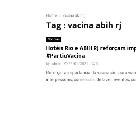
Home
vacina abih rj
Tag : vacina abih rj
Notícias
Hotéis Rio e ABIH RJ reforçam i
#PartiuVacina
by
admin
26/01/2021
0
Reforçar a importância da vacinação, para viab
interpessoais, comerciais, de lazer, eventos, co