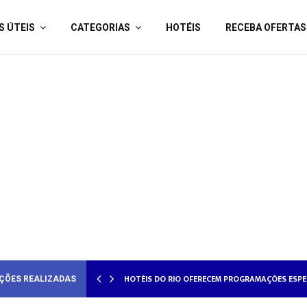
S ÚTEIS
CATEGORIAS
HOTÉIS
RECEBA OFERTAS
HOTÉIS DO RIO OFERECEM PROGRAMAÇÕES ES
HOTÉISRIO REALIZA CICLO DE SEMINÁRIOS SO
ÇÕES REALIZADAS