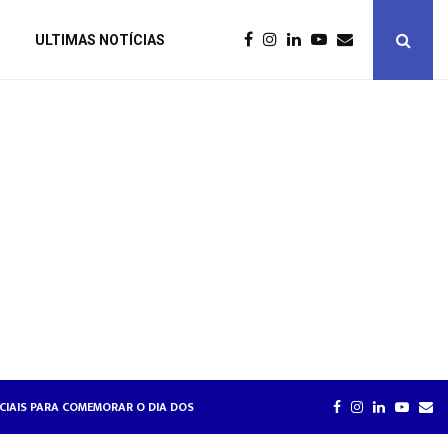
ULTIMAS NOTÍCIAS
PECIAIS PARA COMEMORAR O DIA DOS NAMORADOS
BRE RELAÇÕES DE TRABALHO NA HOTELARIA
HOTÉIS
FACEBOOK
INSTAGRAM
LINKEDIN
YOUT
EM