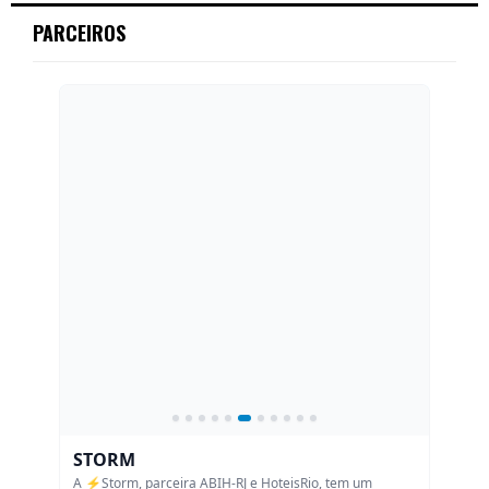
c
E
PARCEIROS
h
f
A
o
r
R
:
C
H