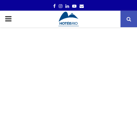
FACEBOOK
INSTAGRAM
LINKEDIN
YOUTUBE
EMAIL
PRIMARY
MENU