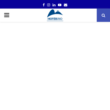
FACEBOOK
INSTAGRAM
LINKEDIN
YOUTUBE
EMAIL
PRIMARY
MENU