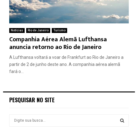
Notícias
Rio de Janeiro
Turismo
Companhia Aérea Alemã Lufthansa
anuncia retorno ao Rio de Janeiro
A Lufthansa voltará a voar de Frankfurt ao Rio de Janeiro a
partir de 2 de junho deste ano. A companhia aérea alemã
fará o...
PESQUISAR NO SITE
S
e
a
S
r