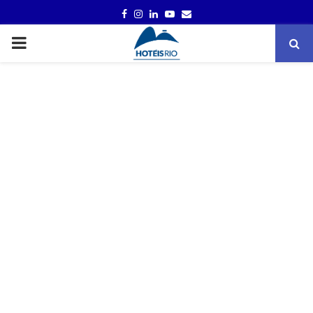
FACEBOOK
INSTAGRAM
LINKEDIN
YOUTUBE
EMAIL
PRIMARY
MENU