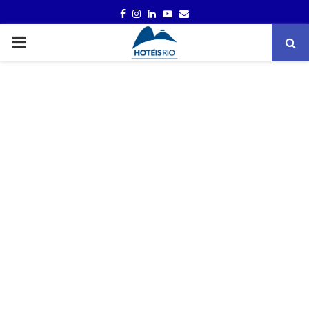
FACEBOOK
INSTAGRAM
LINKEDIN
YOUTUBE
EMAIL
PRIMARY
MENU