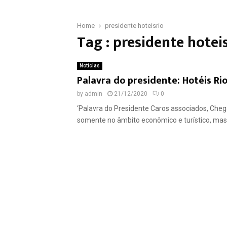
Home
presidente hoteisrio
Tag : presidente hotei
Notícias
Palavra do presidente: Hotéis Ri
by
admin
21/12/2020
0
‘Palavra do Presidente Caros associados, Cheg
somente no âmbito econômico e turístico, mas