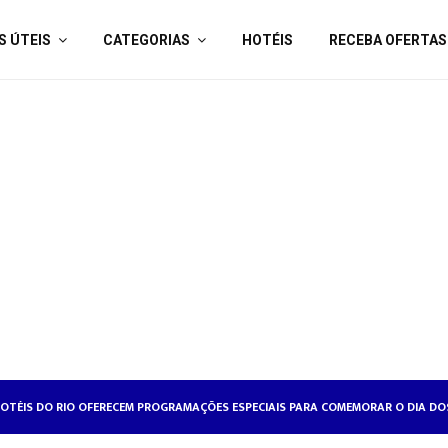
S ÚTEIS
CATEGORIAS
HOTÉIS
RECEBA OFERTAS
OTÉISRIO REALIZA CICLO DE SEMINÁRIOS SOBRE RELAÇÕES DE TRABALHO NA HO