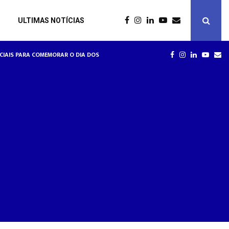
ULTIMAS NOTÍCIAS
RE RELAÇÕES DE TRABALHO NA HOTELARIA
SPECIAIS PARA COMEMORAR O DIA DOS NAMORADOS
HOTÉIS
FACEBOOK
INSTAGRAM
LINKEDIN
YOUT
EM