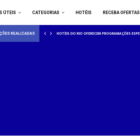
S ÚTEIS
CATEGORIAS
HOTÉIS
RECEBA OFERTAS
HOTÉISRIO REALIZA CICLO DE SEMINÁRIOS SOB
HOTÉIS DO RIO OFERECEM PROGRAMAÇÕES E
ÇÕES REALIZADAS