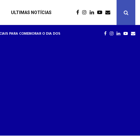
ULTIMAS NOTÍCIAS
RE RELAÇÕES DE TRABALHO NA HOTELARIA
SPECIAIS PARA COMEMORAR O DIA DOS NAMORADOS
HOTÉISR
FACEBOOK
INSTAGRAM
LINKEDIN
YOUT
EM