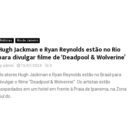
Notícias
Rio de Janeiro
Hugh Jackman e Ryan Reynolds estão no Rio
para divulgar filme de ‘Deadpool & Wolverine’
by
admin
15/07/2024
0
Os atores Hugh Jackman e Ryan Reynolds estão no Brasil para
divulgar o filme “Deadpool & Wolverine”. Os artistas estão
hospedados em um hotel em frente à Praia de Ipanema, na Zona
ul do...