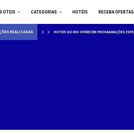
S ÚTEIS
CATEGORIAS
HOTÉIS
RECEBA OFERTAS
HOTÉISRIO REALIZA CICLO DE SEMINÁRIOS SOB
HOTÉIS DO RIO OFERECEM PROGRAMAÇÕES E
ÇÕES REALIZADAS