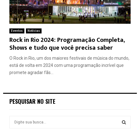
Eventos
Notícias
Rock in Rio 2024: Programação Completa,
Shows e tudo que você precisa saber
O Rock in Rio, um dos maiores festivais de música do mundo,
está de volta em 2024 com uma programação incrível que
promete agradar fãs...
PESQUISAR NO SITE
S
e
a
S
r