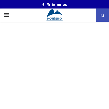
FACEBOOK
INSTAGRAM
LINKEDIN
YOUTUBE
EMAIL
PRIMARY
MENU